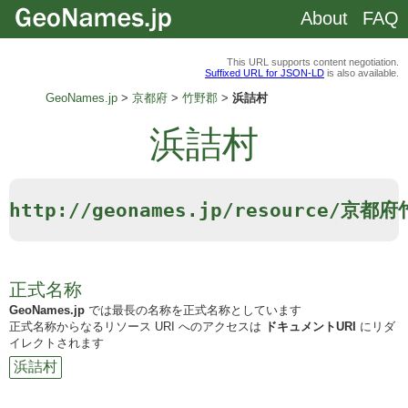
About
FAQ
This URL supports content negotiation.
Suffixed URL for JSON-LD
is also available.
GeoNames.jp
京都府
竹野郡
浜詰村
浜詰村
http://geonames.jp/resource/京
正式名称
GeoNames.jp
では最長の名称を正式名称としています
正式名称からなるリソース URI へのアクセスは
ドキュメントURI
にリダ
イレクトされます
浜詰村