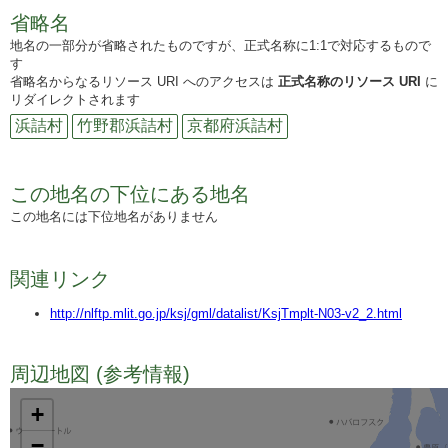
省略名
地名の一部分が省略されたものですが、正式名称に1:1で対応するもので
す
省略名からなるリソース URI へのアクセスは
正式名称のリソース URI
に
リダイレクトされます
浜詰村
竹野郡浜詰村
京都府浜詰村
この地名の下位にある地名
この地名には下位地名がありません
関連リンク
http://nlftp.mlit.go.jp/ksj/gml/datalist/KsjTmplt-N03-v2_2.html
周辺地図 (参考情報)
TODO
+
−