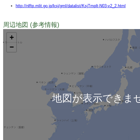
http://nlftp.mlit.go.jp/ksj/gml/datalist/KsjTmplt-N03-v2_2.html
周辺地図 (参考情報)
TODO
+
−
地図が表示できま