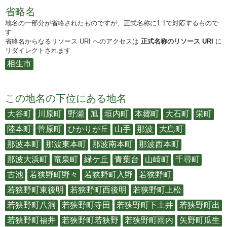
省略名
地名の一部分が省略されたものですが、正式名称に1:1で対応するもので
す
省略名からなるリソース URI へのアクセスは
正式名称のリソース URI
に
リダイレクトされます
相生市
この地名の下位にある地名
大谷町
川原町
野瀬
旭
垣内町
本郷町
大石町
栄町
陸本町
菅原町
ひかりが丘
山手
那波
大島町
那波本町
那波東本町
那波南本町
那波西本町
那波大浜町
竜泉町
緑ケ丘
青葉台
山崎町
千尋町
古池
若狭野町野々
若狭野町入野
若狭野町
若狭野町東後明
若狭野町西後明
若狭野町上松
若狭野町八洞
若狭野町寺田
若狭野町下土井
若狭野町出
若狭野町福井
若狭野町若狭野
若狭野町雨内
矢野町瓜生