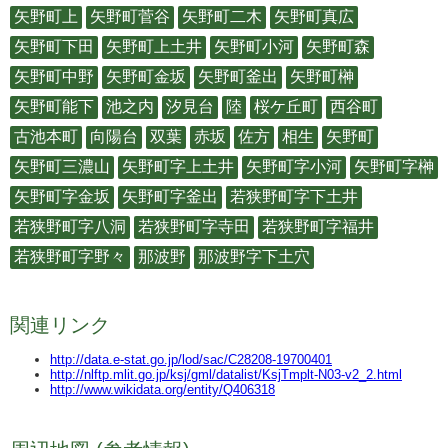
矢野町上
矢野町菅谷
矢野町二木
矢野町真広
矢野町下田
矢野町上土井
矢野町小河
矢野町森
矢野町中野
矢野町金坂
矢野町釜出
矢野町榊
矢野町能下
池之内
汐見台
陸
桜ケ丘町
西谷町
古池本町
向陽台
双葉
赤坂
佐方
相生
矢野町
矢野町三濃山
矢野町字上土井
矢野町字小河
矢野町字榊
矢野町字金坂
矢野町字釜出
若狭野町字下土井
若狭野町字八洞
若狭野町字寺田
若狭野町字福井
若狭野町字野々
那波野
那波野字下土穴
関連リンク
http://data.e-stat.go.jp/lod/sac/C28208-19700401
http://nlftp.mlit.go.jp/ksj/gml/datalist/KsjTmplt-N03-v2_2.html
http://www.wikidata.org/entity/Q406318