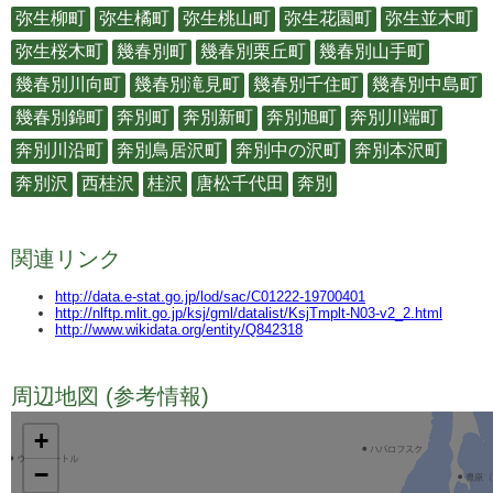
弥生柳町
弥生橘町
弥生桃山町
弥生花園町
弥生並木町
弥生桜木町
幾春別町
幾春別栗丘町
幾春別山手町
幾春別川向町
幾春別滝見町
幾春別千住町
幾春別中島町
幾春別錦町
奔別町
奔別新町
奔別旭町
奔別川端町
奔別川沿町
奔別鳥居沢町
奔別中の沢町
奔別本沢町
奔別沢
西桂沢
桂沢
唐松千代田
奔別
関連リンク
http://data.e-stat.go.jp/lod/sac/C01222-19700401
http://nlftp.mlit.go.jp/ksj/gml/datalist/KsjTmplt-N03-v2_2.html
http://www.wikidata.org/entity/Q842318
周辺地図 (参考情報)
TODO
+
−