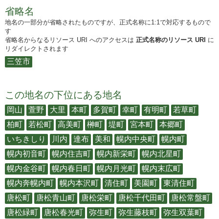
省略名
地名の一部分が省略されたものですが、正式名称に1:1で対応するもので
す
省略名からなるリソース URI へのアクセスは
正式名称のリソース URI
に
リダイレクトされます
三笠市
この地名の下位にある地名
岡山
萱野
大里
本町
多賀町
幸町
有明町
若草町
柏町
若松町
高美町
榊町
堤町
宮本町
本郷町
いちきしり
川内
達布
美和
幌内中央町
幌内町
幌内初音町
幌内住吉町
幌内新栄町
幌内北星町
幌内金谷町
幌内春日町
幌内月光町
幌内末広町
幌内奔幌内町
幌内本沢町
清住町
美園町
東清住町
唐松町
唐松青山町
唐松栄町
唐松千代田町
唐松常盤町
唐松緑町
唐松春光町
弥生町
弥生藤枝町
弥生双葉町