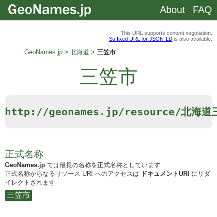
About
FAQ
This URL supports content negotiation.
Suffixed URL for JSON-LD
is also available.
GeoNames.jp
北海道
三笠市
三笠市
http://geonames.jp/resource/北海
正式名称
GeoNames.jp
では最長の名称を正式名称としています
正式名称からなるリソース URI へのアクセスは
ドキュメントURI
にリダ
イレクトされます
三笠市