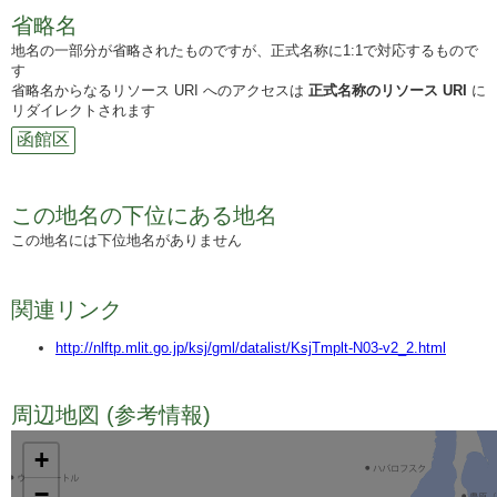
省略名
地名の一部分が省略されたものですが、正式名称に1:1で対応するもので
す
省略名からなるリソース URI へのアクセスは
正式名称のリソース URI
に
リダイレクトされます
函館区
この地名の下位にある地名
この地名には下位地名がありません
関連リンク
http://nlftp.mlit.go.jp/ksj/gml/datalist/KsjTmplt-N03-v2_2.html
周辺地図 (参考情報)
TODO
+
−