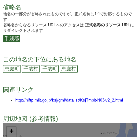
省略名
地名の一部分が省略されたものですが、正式名称に1:1で対応するもので
す
省略名からなるリソース URI へのアクセスは
正式名称のリソース URI
に
リダイレクトされます
千歳郡
この地名の下位にある地名
恵庭町
千歳村
千歳町
恵庭村
関連リンク
http://nlftp.mlit.go.jp/ksj/gml/datalist/KsjTmplt-N03-v2_2.html
周辺地図 (参考情報)
TODO
+