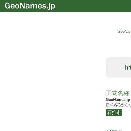
GeoNam
h
正式名称
GeoNames.jp
正式名称からな
石狩市