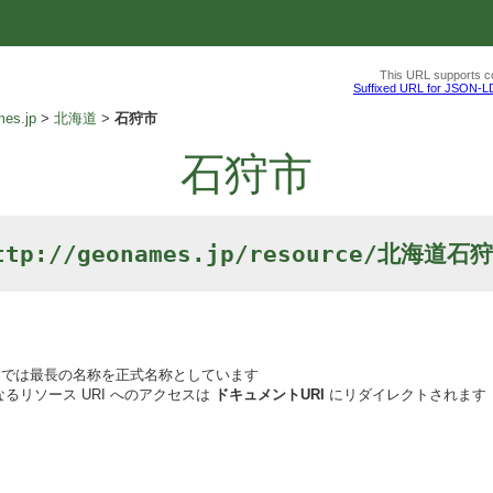
This URL supports co
Suffixed URL for JSON-L
es.jp
北海道
石狩市
石狩市
ttp://geonames.jp/resource/北海道石
では最長の名称を正式名称としています
るリソース URI へのアクセスは
ドキュメントURI
にリダイレクトされます