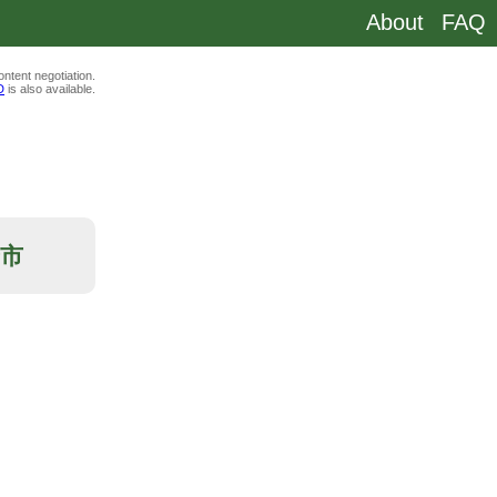
About
FAQ
ntent negotiation.
D
is also available.
狩市