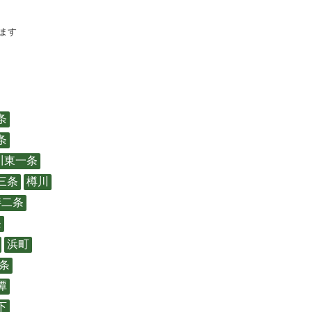
ます
条
条
川東一条
三条
樽川
畔二条
条
浜町
条
潭
下