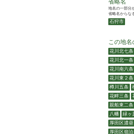
省略名
地名の一部分
省略名からなる
石狩市
この地名
花川北七条
花川北一条
花川南六条
花川東２条
樽川五条
花畔三条
親船東二条
八幡
緑ヶ
厚田区濃昼
厚田区嶺泊