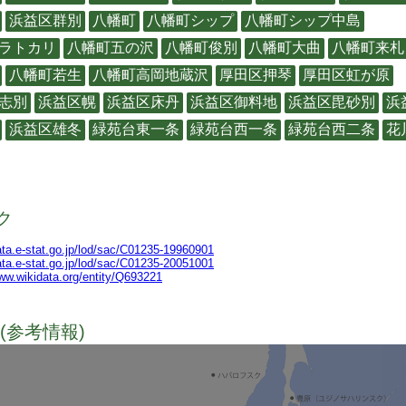
浜益区群別
八幡町
八幡町シップ
八幡町シップ中島
ラトカリ
八幡町五の沢
八幡町俊別
八幡町大曲
八幡町来札
八幡町若生
八幡町高岡地蔵沢
厚田区押琴
厚田区虹が原
志別
浜益区幌
浜益区床丹
浜益区御料地
浜益区毘砂別
浜
浜益区雄冬
緑苑台東一条
緑苑台西一条
緑苑台西二条
花
ク
data.e-stat.go.jp/lod/sac/C01235-19960901
data.e-stat.go.jp/lod/sac/C01235-20051001
www.wikidata.org/entity/Q693221
(参考情報)
TODO