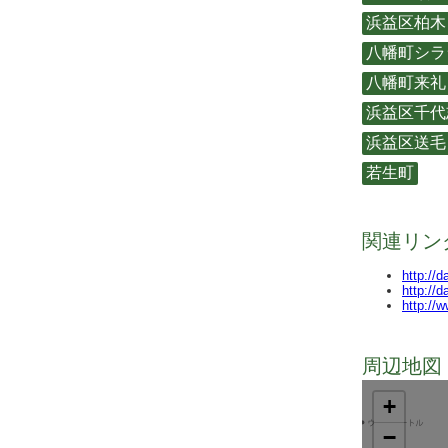
浜益区柏木
八幡町シラ
八幡町来礼
浜益区千代
浜益区送毛
若生町
関連リン
http://
http://
http://
周辺地図 
+
−