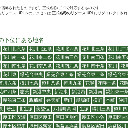
が省略されたものですが、正式名称に1:1で対応するものです
リソース URI へのアクセスは
正式名称のリソース URI
にリダイレクトされ
の下位にある地名
花川北六条
花川北五条
花川北四条
花川北三条
花川北二
花川南一条
花川南二条
花川南三条
花川南四条
花川南五
花川南七条
花川南八条
花川南九条
花川南十条
花川
花
花川東
緑苑台中央
緑苑台東１条
緑苑台東二条
緑苑台東
樽川六条
樽川七条
樽川八条
樽川九条
花畔
花畔一条
花
花畔四条
志美
新港中央
新港東
新港西
新港南
親船東一
親船東三条
親船町
弁天町
新町
船場町
横町
本町
仲町
原
若生
北生振
美登位
八幡町高岡
生振
樽川三条
樽川四
厚田区安瀬
厚田区厚田
厚田区別狩
厚田区小谷
厚田区古
厚田区望来
厚田区聚富
浜益区浜益
浜益区実田
浜益区川