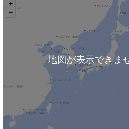
+
−
地図が表示できま