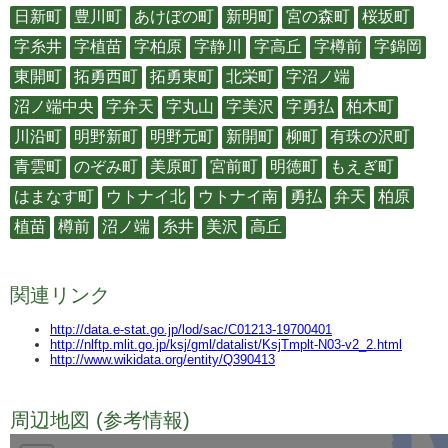
日新町
豊川町
あけぼの町
新明町
宮の森町
桜坂町
字糸井
字植苗
字柏原
字静川
字高丘
字樽前
字錦岡
東開町
拓勇西町
拓勇東町
北栄町
字沼ノ端
沼ノ端中央
字弁天
字丸山
字美沢
字勇払
柏木町
川沿町
明野新町
明野元町
新開町
柳町
有珠の沢町
青雲町
のぞみ町
美原町
宮前町
明徳町
もえぎ町
はまなす町
ウトナイ北
ウトナイ南
勇払
弁天
柏原
植苗
樽前
沼ノ端
糸井
美沢
高丘
関連リンク
http://data.e-stat.go.jp/lod/sac/C01213-19700401
http://nlftp.mlit.go.jp/ksj/gml/datalist/KsjTmplt-N03-v2_2.html
http://www.wikidata.org/entity/Q390413
周辺地図 (参考情報)
TODO