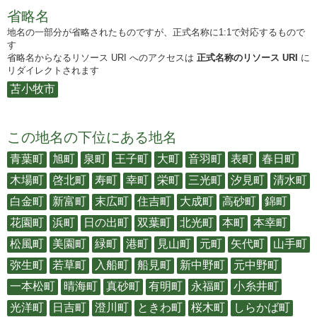
省略名
地名の一部分が省略されたものですが、正式名称に1:1で対応するもので
す
省略名からなるリソース URI へのアクセスは
正式名称のリソース URI
に
リダイレクトされます
苫小牧市
この地名の下位にある地名
青葉町
旭町
泉町
王子町
大町
音羽町
表町
春日町
木場町
啓北町
寿町
幸町
栄町
三光町
汐見町
清水町
白金町
新富町
末広町
住吉町
大成町
高砂町
錦町
花園町
浜町
日の出町
双葉町
北光町
本町
本幸町
松風町
美園町
緑町
港町
見山町
元町
矢代町
山手町
弥生町
若草町
入船町
船見町
新中野町
元中野町
一本松町
晴海町
真砂町
有明町
永福町
小糸井町
光洋町
日吉町
澄川町
ときわ町
桜木町
しらかば町