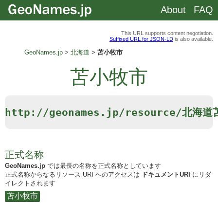
About
FAQ
This URL supports content negotiation.
Suffixed URL for JSON-LD
is also available.
GeoNames.jp
北海道
苫小牧市
苫小牧市
http://geonames.jp/resource/北海
正式名称
GeoNames.jp
では最長の名称を正式名称としています
正式名称からなるリソース URI へのアクセスは
ドキュメントURI
にリダ
イレクトされます
苫小牧市