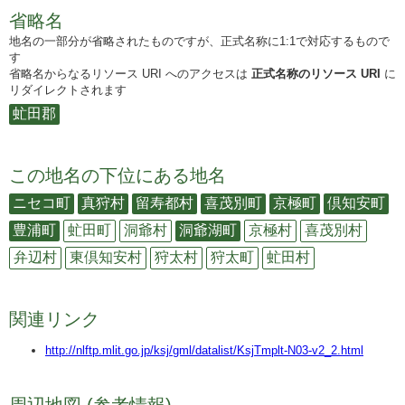
省略名
地名の一部分が省略されたものですが、正式名称に1:1で対応するもので
す
省略名からなるリソース URI へのアクセスは
正式名称のリソース URI
に
リダイレクトされます
虻田郡
この地名の下位にある地名
ニセコ町
真狩村
留寿都村
喜茂別町
京極町
倶知安町
豊浦町
虻田町
洞爺村
洞爺湖町
京極村
喜茂別村
弁辺村
東倶知安村
狩太村
狩太町
虻田村
関連リンク
http://nlftp.mlit.go.jp/ksj/gml/datalist/KsjTmplt-N03-v2_2.html
周辺地図 (参考情報)