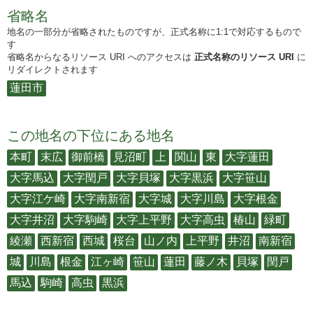
省略名
地名の一部分が省略されたものですが、正式名称に1:1で対応するもので
す
省略名からなるリソース URI へのアクセスは
正式名称のリソース URI
に
リダイレクトされます
蓮田市
この地名の下位にある地名
本町
末広
御前橋
見沼町
上
関山
東
大字蓮田
大字馬込
大字閏戸
大字貝塚
大字黒浜
大字笹山
大字江ケ崎
大字南新宿
大字城
大字川島
大字根金
大字井沼
大字駒崎
大字上平野
大字高虫
椿山
緑町
綾瀬
西新宿
西城
桜台
山ノ内
上平野
井沼
南新宿
城
川島
根金
江ヶ崎
笹山
蓮田
藤ノ木
貝塚
閏戸
馬込
駒崎
高虫
黒浜