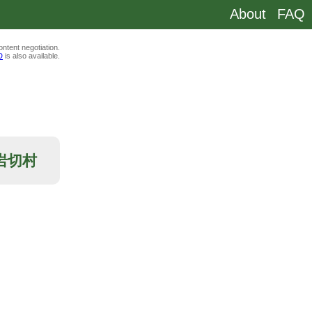
About
FAQ
ntent negotiation.
D
is also available.
郡岩切村