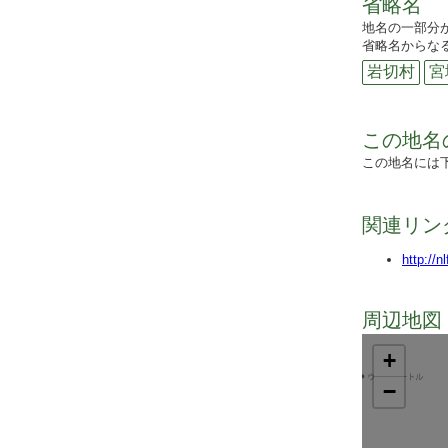
省略名
地名の一部分
省略名からなる
岩切村
宮
この地名
この地名には
関連リン
http://n
周辺地図 
+
−