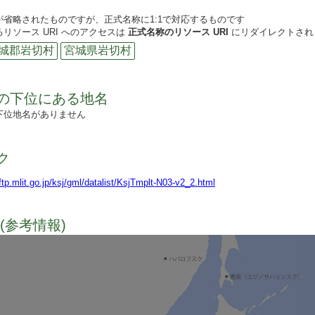
が省略されたものですが、正式名称に1:1で対応するものです
リソース URI へのアクセスは
正式名称のリソース URI
にリダイレクトされ
城郡岩切村
宮城県岩切村
の下位にある地名
下位地名がありません
ク
lftp.mlit.go.jp/ksj/gml/datalist/KsjTmplt-N03-v2_2.html
(参考情報)
TODO