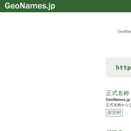
GeoNam
htt
正式名称
GeoNames.jp
正式名称からな
岩切村