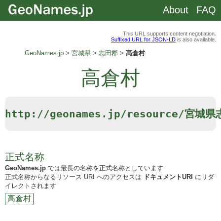
About
FAQ
This URL supports content negotiation.
Suffixed URL for JSON-LD
is also available.
GeoNames.jp
宮城県
志田郡
高倉村
高倉村
http://geonames.jp/resource/宮
正式名称
GeoNames.jp
では最長の名称を正式名称としています
正式名称からなるリソース URI へのアクセスは
ドキュメントURI
にリダ
イレクトされます
高倉村