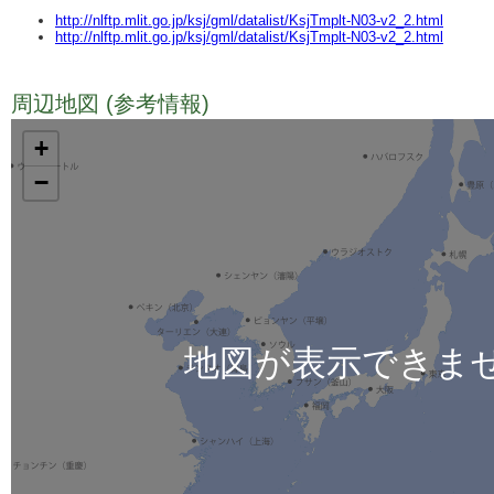
http://nlftp.mlit.go.jp/ksj/gml/datalist/KsjTmplt-N03-v2_2.html
http://nlftp.mlit.go.jp/ksj/gml/datalist/KsjTmplt-N03-v2_2.html
周辺地図 (参考情報)
TODO
+
−
地図が表示できま