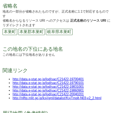
省略名
地名の一部分が省略されたものですが、正式名称に1:1で対応するもので
す
省略名からなるリソース URI へのアクセスは
正式名称のリソース URI
に
リダイレクトされます
本巣町
本巣郡本巣町
岐阜県本巣町
この地名の下位にある地名
この地名には下位地名がありません
関連リンク
http://data.e-stat.go.jp/lod/sac/C21422-19700401
http://data.e-stat.go.jp/lod/sac/C21422-19790101
http://data.e-stat.go.jp/lod/sac/C21422-19831001
http://data.e-stat.go.jp/lod/sac/C21422-19860901
http://data.e-stat.go.jp/lod/sac/C21422-20040201
http://nlftp.mlit.go.jp/ksj/gml/datalist/KsjTmplt-N03-v2_2.html