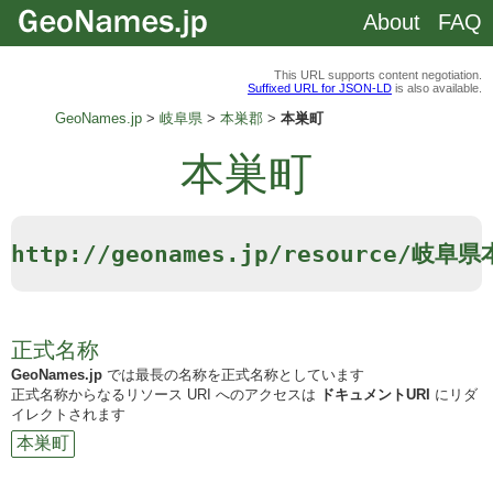
About
FAQ
This URL supports content negotiation.
Suffixed URL for JSON-LD
is also available.
GeoNames.jp
岐阜県
本巣郡
本巣町
本巣町
http://geonames.jp/resource/岐
正式名称
GeoNames.jp
では最長の名称を正式名称としています
正式名称からなるリソース URI へのアクセスは
ドキュメントURI
にリダ
イレクトされます
本巣町