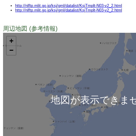
http://nlftp.mlit.go.jp/ksj/gml/datalist/KsjTmplt-N03-v2_2.html
http://nlftp.mlit.go.jp/ksj/gml/datalist/KsjTmplt-N03-v2_2.html
周辺地図 (参考情報)
TODO
+
−
地図が表示できま