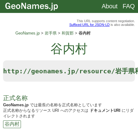
About
FAQ
This URL supports content negotiation.
Suffixed URL for JSON-LD
is also available.
GeoNames.jp
岩手県
和賀郡
谷内村
谷内村
http://geonames.jp/resource/岩
正式名称
GeoNames.jp
では最長の名称を正式名称としています
正式名称からなるリソース URI へのアクセスは
ドキュメントURI
にリダ
イレクトされます
谷内村