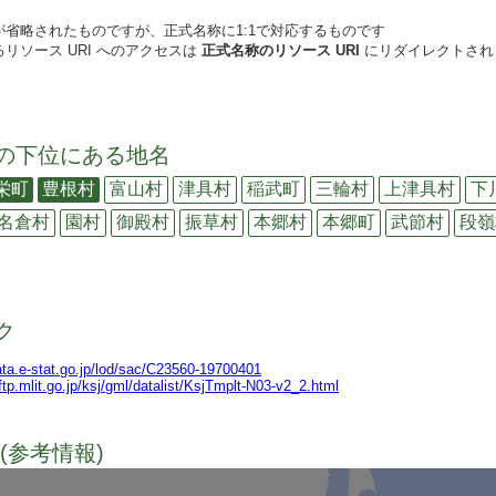
が省略されたものですが、正式名称に1:1で対応するものです
リソース URI へのアクセスは
正式名称のリソース URI
にリダイレクトされ
の下位にある地名
栄町
豊根村
富山村
津具村
稲武町
三輪村
上津具村
下
名倉村
園村
御殿村
振草村
本郷村
本郷町
武節村
段嶺
ク
data.e-stat.go.jp/lod/sac/C23560-19700401
lftp.mlit.go.jp/ksj/gml/datalist/KsjTmplt-N03-v2_2.html
(参考情報)
TODO