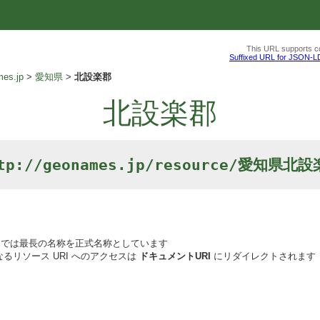
This URL supports co
Suffixed URL for JSON-L
es.jp
愛知県
北設楽郡
北設楽郡
tp://geonames.jp/resource/愛知県北
では最長の名称を正式名称としています
るリソース URI へのアクセスは
ドキュメントURI
にリダイレクトされます