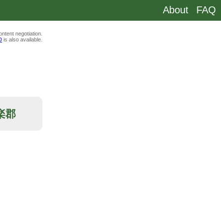
About
FAQ
ntent negotiation.
D
is also available.
設楽郡