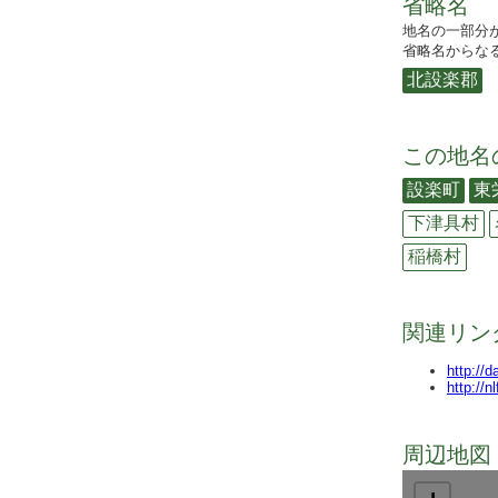
省略名
地名の一部分
省略名からなる
北設楽郡
この地名
設楽町
東
下津具村
稲橋村
関連リン
http://
http://n
周辺地図 