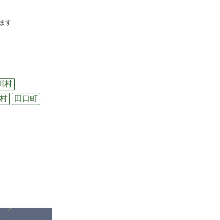
ます
川村
村
田口町