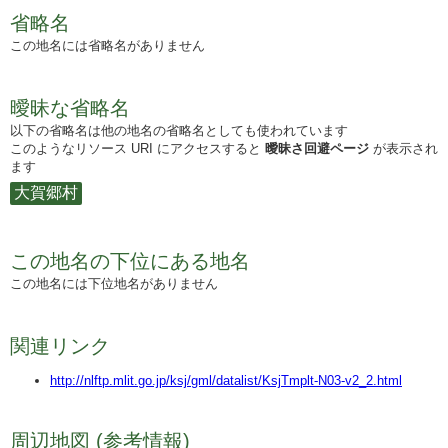
省略名
この地名には省略名がありません
曖昧な省略名
以下の省略名は他の地名の省略名としても使われています
このようなリソース URI にアクセスすると
曖昧さ回避ページ
が表示され
ます
大賀郷村
この地名の下位にある地名
この地名には下位地名がありません
関連リンク
http://nlftp.mlit.go.jp/ksj/gml/datalist/KsjTmplt-N03-v2_2.html
周辺地図 (参考情報)