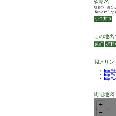
省略名
地名の一部分
省略名からなる
小金井市
この地名
東町
梶野
関連リン
http://
http://n
http://
周辺地図 
+
−