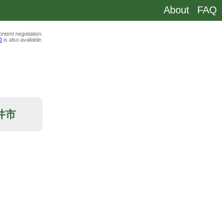
About
FAQ
ntent negotiation.
D
is also available.
金井市