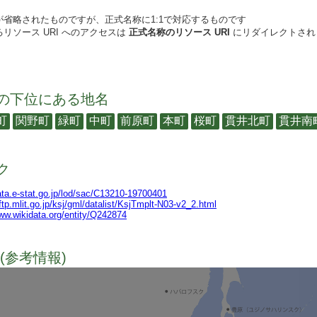
が省略されたものですが、正式名称に1:1で対応するものです
リソース URI へのアクセスは
正式名称のリソース URI
にリダイレクトされ
の下位にある地名
町
関野町
緑町
中町
前原町
本町
桜町
貫井北町
貫井南
ク
data.e-stat.go.jp/lod/sac/C13210-19700401
lftp.mlit.go.jp/ksj/gml/datalist/KsjTmplt-N03-v2_2.html
www.wikidata.org/entity/Q242874
(参考情報)
TODO