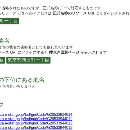
が省略されたものですが、正式名称に1:1で対応するものです
リソース URI へのアクセスは
正式名称のリソース URI
にリダイレクトされ
町一丁目
略名
は他の地名の省略名としても使われています
ース URI にアクセスすると
曖昧さ回避ページ
が表示されます
目
東京都朝日町一丁目
の下位にある地名
下位地名がありません
ク
data.e-stat.go.jp/lod/gridCode/G20533934914
data.e-stat.go.jp/lod/gridCode/G20533944011
data.e-stat.go.jp/lod/gridCode/G20533944012
data.e-stat.go.jp/lod/gridCode/G20533944013