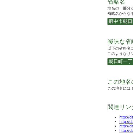
省略名
地名の一部分
省略名からなる
府中市朝日
曖昧な省
以下の省略名
このようなリソ
朝日町一丁
この地名
この地名には
関連リン
http://
http://
http://
http://