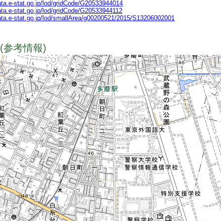
data.e-stat.go.jp/lod/gridCode/G20533944014
data.e-stat.go.jp/lod/gridCode/G20533944112
data.e-stat.go.jp/lod/smallArea/g00200521/2015/S13206002001
(参考情報)
TODO