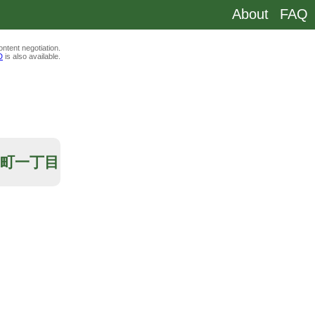
About
FAQ
ntent negotiation.
D
is also available.
朝日町一丁目