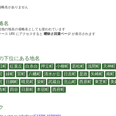
省略名がありません
略名
は他の地名の省略名としても使われています
ース URI にアクセスすると
曖昧さ回避ページ
が表示されます
の下位にある地名
日町
紅葉丘
白糸台
押立町
小柳町
若松町
浅間町
天神町
町
緑町
宮町
八幡町
清水が丘
日吉町
是政
矢崎町
南町
町
日鋼町
晴見町
栄町
武蔵台
北山町
西原町
東芝町
美
吉町
四谷
日新町
本宿町
西府町
ク