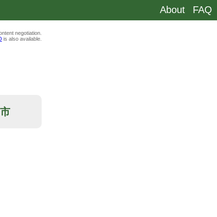
About
FAQ
ntent negotiation.
D
is also available.
中市