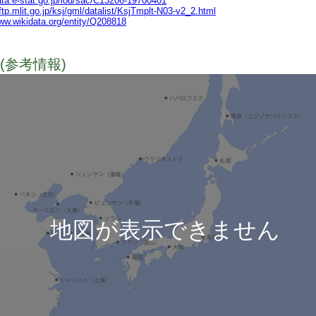
data.e-stat.go.jp/lod/sac/C13206-19700401
lftp.mlit.go.jp/ksj/gml/datalist/KsjTmplt-N03-v2_2.html
www.wikidata.org/entity/Q208818
(参考情報)
TODO
地図が表示できません