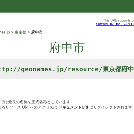
This URL supports co
Suffixed URL for JSON-L
es.jp
東京都
府中市
府中市
ttp://geonames.jp/resource/東京都府
では最長の名称を正式名称としています
るリソース URI へのアクセスは
ドキュメントURI
にリダイレクトされます