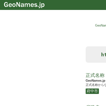
GeoNam
h
正式名称
GeoNames.jp
正式名称からな
府中市