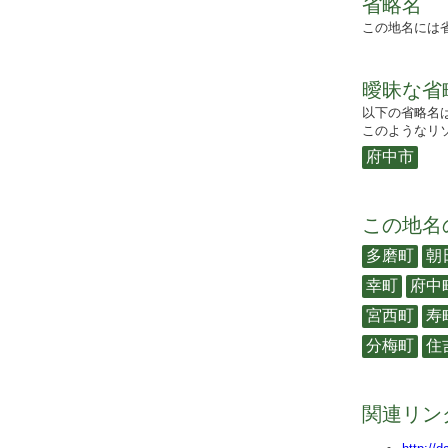
省略名
この地名には
曖昧な省
以下の省略名
このようなリソ
府中市
この地名
多磨町
朝
幸町
府中
宮西町
寿
分梅町
住
関連リン