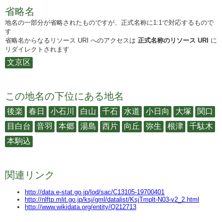
省略名
地名の一部分が省略されたものですが、正式名称に1:1で対応するもので
す
省略名からなるリソース URI へのアクセスは
正式名称のリソース URI
に
リダイレクトされます
文京区
この地名の下位にある地名
後楽
春日
小石川
白山
千石
水道
小日向
大塚
関口
目白台
音羽
本郷
湯島
西片
向丘
弥生
根津
千駄木
本駒込
関連リンク
http://data.e-stat.go.jp/lod/sac/C13105-19700401
http://nlftp.mlit.go.jp/ksj/gml/datalist/KsjTmplt-N03-v2_2.html
http://www.wikidata.org/entity/Q212713