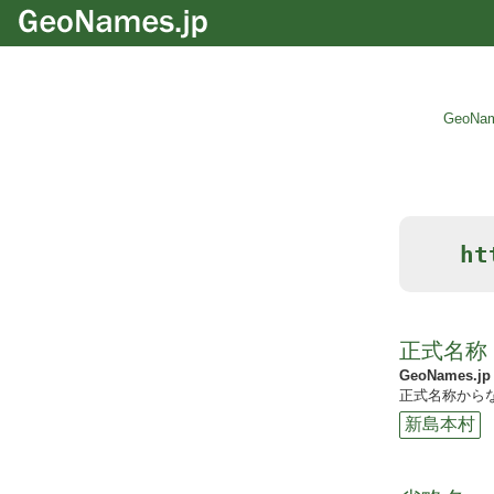
GeoNam
ht
正式名称
GeoNames.jp
正式名称からな
新島本村