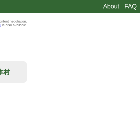
About
FAQ
ntent negotiation.
D
is also available.
島本村