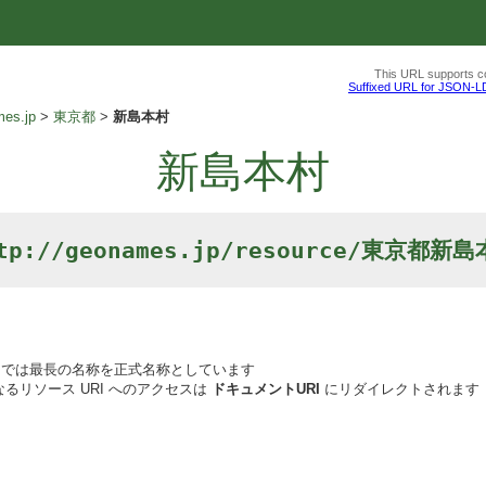
This URL supports co
Suffixed URL for JSON-L
es.jp
東京都
新島本村
新島本村
tp://geonames.jp/resource/東京都新
では最長の名称を正式名称としています
るリソース URI へのアクセスは
ドキュメントURI
にリダイレクトされます