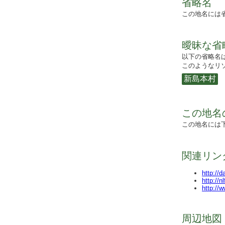
省略名
この地名には
曖昧な省
以下の省略名
このようなリソ
新島本村
この地名
この地名には
関連リン
http://
http://n
http://
周辺地図 