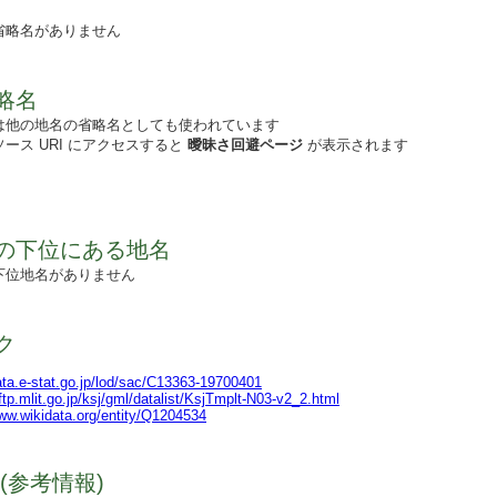
省略名がありません
略名
は他の地名の省略名としても使われています
ース URI にアクセスすると
曖昧さ回避ページ
が表示されます
の下位にある地名
下位地名がありません
ク
data.e-stat.go.jp/lod/sac/C13363-19700401
lftp.mlit.go.jp/ksj/gml/datalist/KsjTmplt-N03-v2_2.html
www.wikidata.org/entity/Q1204534
(参考情報)