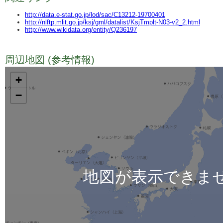
http://data.e-stat.go.jp/lod/sac/C13212-19700401
http://nlftp.mlit.go.jp/ksj/gml/datalist/KsjTmplt-N03-v2_2.html
http://www.wikidata.org/entity/Q236197
周辺地図 (参考情報)
TODO
+
−
地図が表示できま