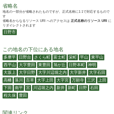
省略名
地名の一部分が省略されたものですが、正式名称に1:1で対応するもので
す
省略名からなるリソース URI へのアクセスは
正式名称のリソース URI
に
リダイレクトされます
日野市
この地名の下位にある地名
多摩平
日野台
さくら町
富士町
栄町
平山
東平山
西平山
大字豊田
東豊田
旭が丘
日野本町
神明
大坂上
大字日野
大字川辺堀之内
大字新井
大字石田
高幡
落川
百草
大字上田
大字宮
万願寺
三沢
上田
下田
南平
宮
川辺堀之内
新井
新町
日野
石田
程久保
豊田
関連リンク