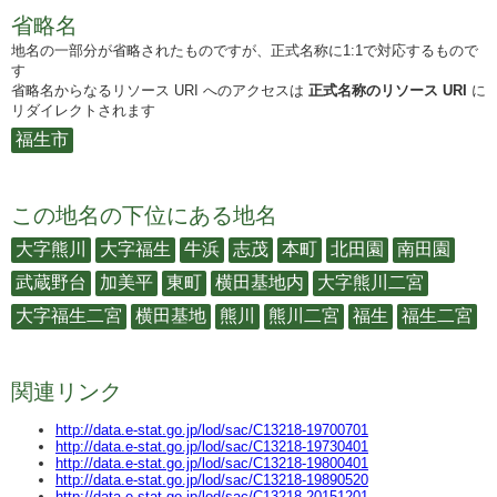
省略名
地名の一部分が省略されたものですが、正式名称に1:1で対応するもので
す
省略名からなるリソース URI へのアクセスは
正式名称のリソース URI
に
リダイレクトされます
福生市
この地名の下位にある地名
大字熊川
大字福生
牛浜
志茂
本町
北田園
南田園
武蔵野台
加美平
東町
横田基地内
大字熊川二宮
大字福生二宮
横田基地
熊川
熊川二宮
福生
福生二宮
関連リンク
http://data.e-stat.go.jp/lod/sac/C13218-19700701
http://data.e-stat.go.jp/lod/sac/C13218-19730401
http://data.e-stat.go.jp/lod/sac/C13218-19800401
http://data.e-stat.go.jp/lod/sac/C13218-19890520
http://data.e-stat.go.jp/lod/sac/C13218-20151201