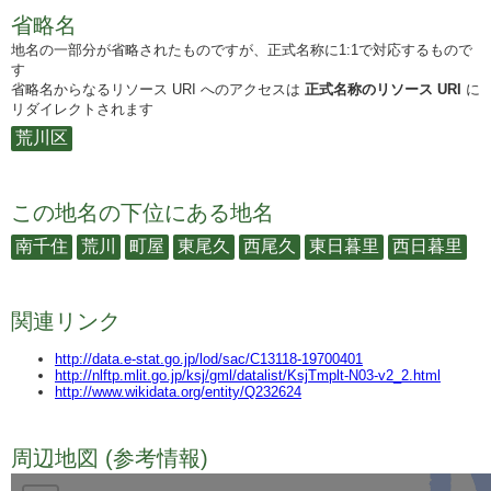
省略名
地名の一部分が省略されたものですが、正式名称に1:1で対応するもので
す
省略名からなるリソース URI へのアクセスは
正式名称のリソース URI
に
リダイレクトされます
荒川区
この地名の下位にある地名
南千住
荒川
町屋
東尾久
西尾久
東日暮里
西日暮里
関連リンク
http://data.e-stat.go.jp/lod/sac/C13118-19700401
http://nlftp.mlit.go.jp/ksj/gml/datalist/KsjTmplt-N03-v2_2.html
http://www.wikidata.org/entity/Q232624
周辺地図 (参考情報)
TODO