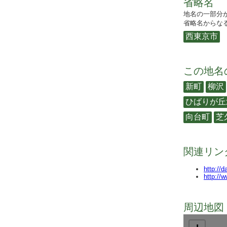
省略名
地名の一部分
省略名からなる
西東京市
この地名
新町
柳沢
ひばりが丘
向台町
芝
関連リン
http://
http://
周辺地図 