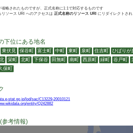
が省略されたものですが、正式名称に1:1で対応するものです
リソース URI へのアクセスは
正式名称のリソース URI
にリダイレクトされ
の下位にある地名
東伏見
保谷町
富士町
中町
東町
泉町
住吉町
ひばりが
北
栄町
北町
下保谷
田無町
南町
西原町
緑町
谷戸町
久保町
ク
data.e-stat.go.jp/lod/sac/C13229-20010121
www.wikidata.org/entity/Q242882
(参考情報)
TODO