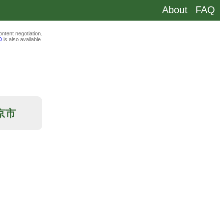
About
FAQ
ntent negotiation.
D
is also available.
東京市