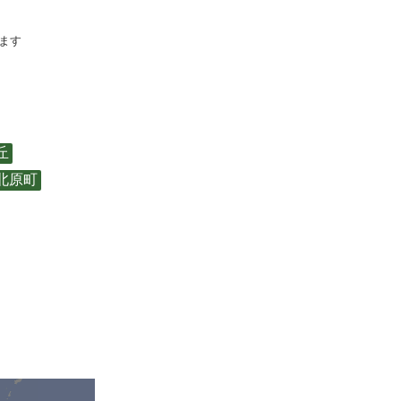
ます
丘
北原町