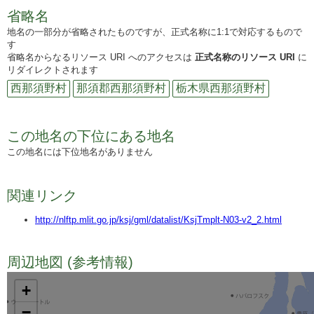
省略名
地名の一部分が省略されたものですが、正式名称に1:1で対応するもので
す
省略名からなるリソース URI へのアクセスは
正式名称のリソース URI
に
リダイレクトされます
西那須野村
那須郡西那須野村
栃木県西那須野村
この地名の下位にある地名
この地名には下位地名がありません
関連リンク
http://nlftp.mlit.go.jp/ksj/gml/datalist/KsjTmplt-N03-v2_2.html
周辺地図 (参考情報)
TODO
+
−