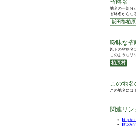
省略名
地名の一部分
省略名からなる
坂田郡柏原
曖昧な省
以下の省略名
このようなリソ
柏原村
この地名
この地名には
関連リン
http://n
http://n