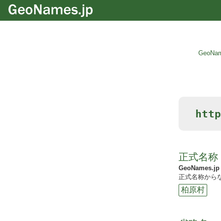
GeoNam
htt
正式名称
GeoNames.jp
正式名称からな
柏原村