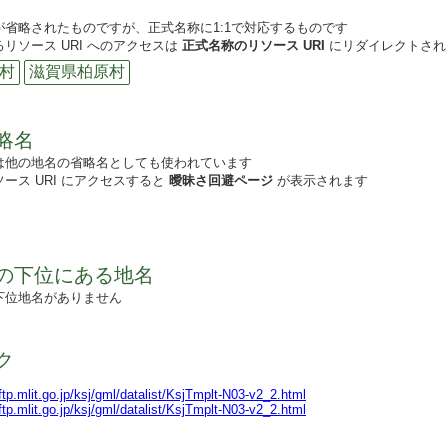
が省略されたものですが、正式名称に1:1で対応するものです
リソース URI へのアクセスは
正式名称のリソース URI
にリダイレクトされ
村
滋賀県柏原村
略名
は他の地名の省略名としても使われています
ース URI にアクセスすると
曖昧さ回避ページ
が表示されます
の下位にある地名
下位地名がありません
ク
lftp.mlit.go.jp/ksj/gml/datalist/KsjTmplt-N03-v2_2.html
lftp.mlit.go.jp/ksj/gml/datalist/KsjTmplt-N03-v2_2.html