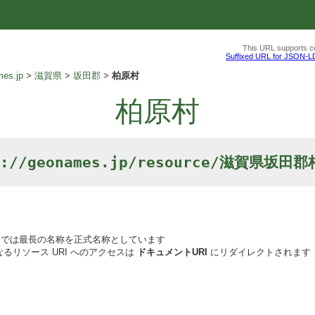
This URL supports co
Suffixed URL for JSON-L
es.jp
滋賀県
坂田郡
柏原村
柏原村
p://geonames.jp/resource/滋賀県坂田
では最長の名称を正式名称としています
るリソース URI へのアクセスは
ドキュメントURI
にリダイレクトされます