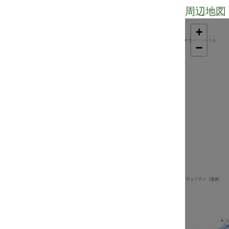
周辺地図 
+
−