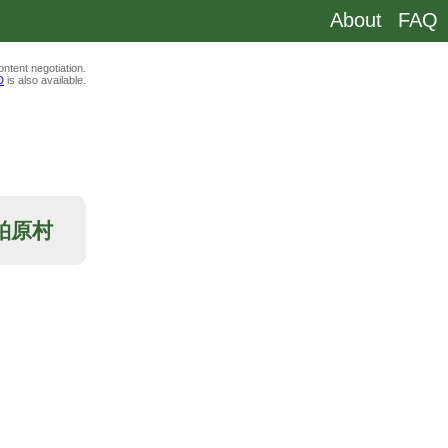
About
FAQ
ntent negotiation.
D
is also available.
郡柏原村