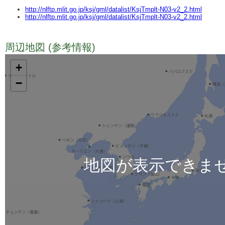
http://nlftp.mlit.go.jp/ksj/gml/datalist/KsjTmplt-N03-v2_2.html
http://nlftp.mlit.go.jp/ksj/gml/datalist/KsjTmplt-N03-v2_2.html
周辺地図 (参考情報)
TODO
+
−
地図が表示できま