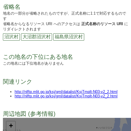
省略名
地名の一部分が省略されたものですが、正式名称に1:1で対応するもので
す
省略名からなるリソース URI へのアクセスは
正式名称のリソース URI
に
リダイレクトされます
沼沢村
大沼郡沼沢村
福島県沼沢村
この地名の下位にある地名
この地名には下位地名がありません
関連リンク
http://nlftp.mlit.go.jp/ksj/gml/datalist/KsjTmplt-N03-v2_2.html
http://nlftp.mlit.go.jp/ksj/gml/datalist/KsjTmplt-N03-v2_2.html
周辺地図 (参考情報)
TODO
+