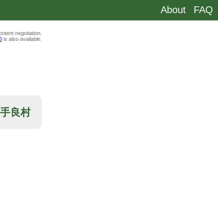
About
FAQ
ntent negotiation.
D
is also available.
那郡手良村