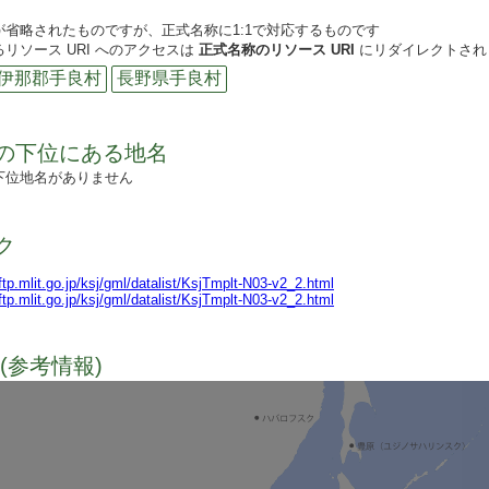
が省略されたものですが、正式名称に1:1で対応するものです
リソース URI へのアクセスは
正式名称のリソース URI
にリダイレクトされ
伊那郡手良村
長野県手良村
の下位にある地名
下位地名がありません
ク
lftp.mlit.go.jp/ksj/gml/datalist/KsjTmplt-N03-v2_2.html
lftp.mlit.go.jp/ksj/gml/datalist/KsjTmplt-N03-v2_2.html
(参考情報)
TODO