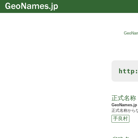
GeoNam
http
正式名称
GeoNames.jp
正式名称からな
手良村