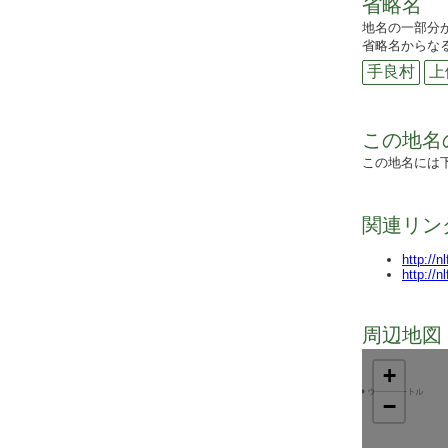
省略名
地名の一部分
省略名からなる
手良村
上
この地名
この地名には
関連リン
http://n
http://n
周辺地図 
+
−