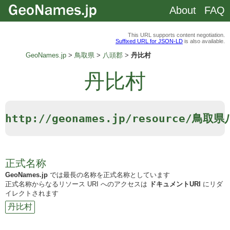
About
FAQ
This URL supports content negotiation.
Suffixed URL for JSON-LD
is also available.
GeoNames.jp
鳥取県
八頭郡
丹比村
丹比村
http://geonames.jp/resource/鳥
正式名称
GeoNames.jp
では最長の名称を正式名称としています
正式名称からなるリソース URI へのアクセスは
ドキュメントURI
にリダ
イレクトされます
丹比村