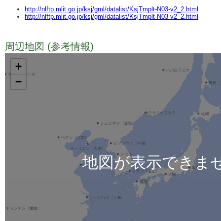
http://nlftp.mlit.go.jp/ksj/gml/datalist/KsjTmplt-N03-v2_2.html
http://nlftp.mlit.go.jp/ksj/gml/datalist/KsjTmplt-N03-v2_2.html
周辺地図 (参考情報)
TODO
+
−
地図が表示できま