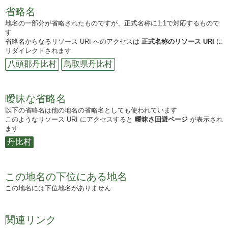
省略名
地名の一部分が省略されたものですが、正式名称に1:1で対応するもので
す
省略名からなるリソース URI へのアクセスは
正式名称のリソース URI
に
リダイレクトされます
八頭郡丹比村
鳥取県丹比村
曖昧な省略名
以下の省略名は他の地名の省略名としても使われています
このようなリソース URI にアクセスすると
曖昧さ回避ページ
が表示され
ます
丹比村
この地名の下位にある地名
この地名には下位地名がありません
関連リンク